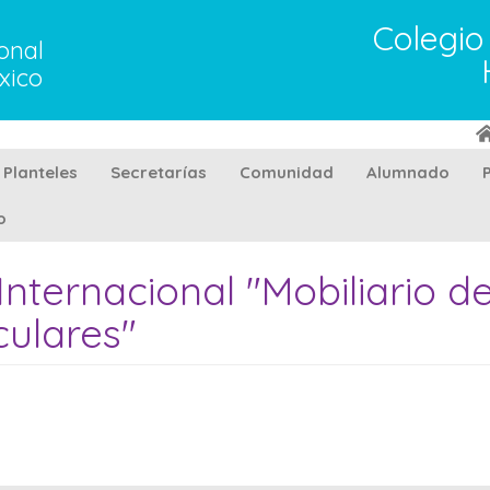
Colegio
onal
xico
Planteles
Secretarías
Comunidad
Alumnado
o
 Internacional "Mobiliario 
culares"