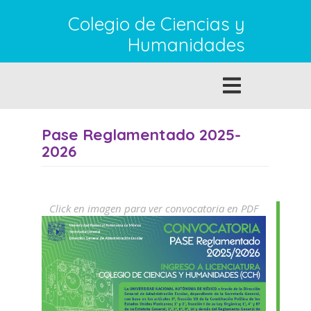
Pasar al contenido principal
Colegio de Ciencias y
Humanidades
Toggle
navigation
Pase Reglamentado 2025-
2026
Click en imagen para ver convocatoria en PDF