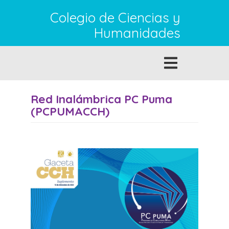
Pasar al contenido principal
Colegio de Ciencias y
Humanidades
Toggle
navigation
Red Inalámbrica PC Puma
(PCPUMACCH)