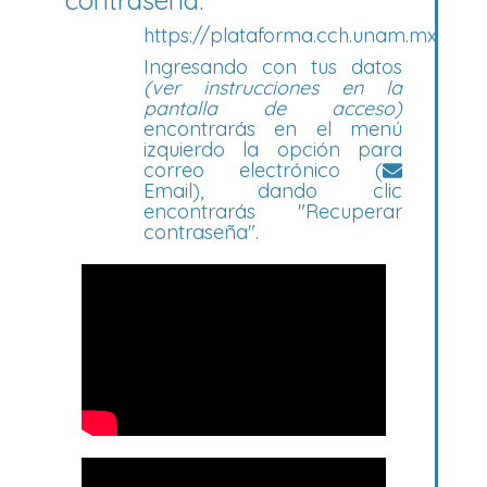
contraseña:
https://plataforma.cch.unam.mx
Ingresando con tus datos
(ver instrucciones en la
pantalla de acceso)
encontrarás en el menú
izquierdo la opción para
correo electrónico (
Email), dando clic
encontrarás "Recuperar
contraseña".