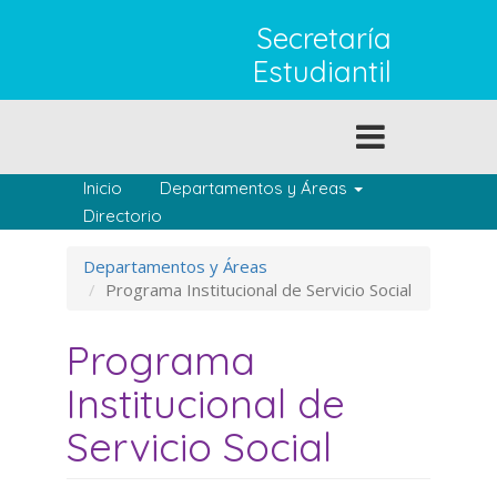
Pasar
Secretaría
al
contenido
Estudiantil
principal
Toggle
navigation
Inicio
Departamentos y Áreas
Directorio
Departamentos y Áreas
Programa Institucional de Servicio Social
Programa
Institucional de
Servicio Social