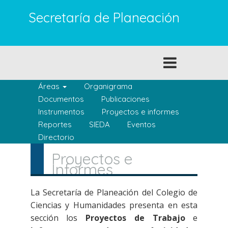
Pasar
Secretaría de Planeación
al
contenido
principal
Toggle
navigation
Áreas
Organigrama
Documentos
Publicaciones
Instrumentos
Proyectos e informes
Reportes
SIEDA
Eventos
Directorio
Proyectos e
Informes
La Secretaría de Planeación del Colegio de
Ciencias y Humanidades presenta en esta
sección los
Proyectos de Trabajo
e