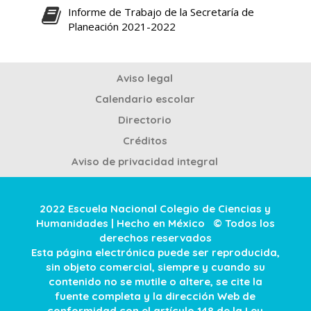
Informe de Trabajo de la Secretaría de
Planeación 2021-2022
Aviso legal
Calendario escolar
Directorio
Créditos
Aviso de privacidad integral
2022 Escuela Nacional Colegio de Ciencias y
Humanidades | Hecho en México © Todos los
derechos reservados
Esta página electrónica puede ser reproducida,
sin objeto comercial, siempre y cuando su
contenido no se mutile o altere, se cite la
fuente completa y la dirección Web de
conformidad con el artículo 148 de la Ley