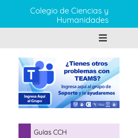
Pasar
Colegio de Ciencias y
al
contenido
Humanidades
principal
Toggle
navigation
Guías CCH